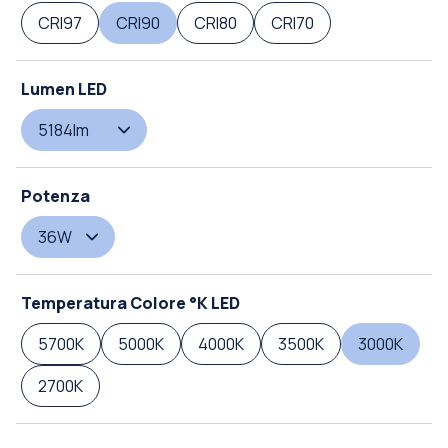
CRI97
CRI90
CRI80
CRI70
Lumen LED
5184lm
Potenza
36W
Temperatura Colore °K LED
5700K
5000K
4000K
3500K
3000K
2700K