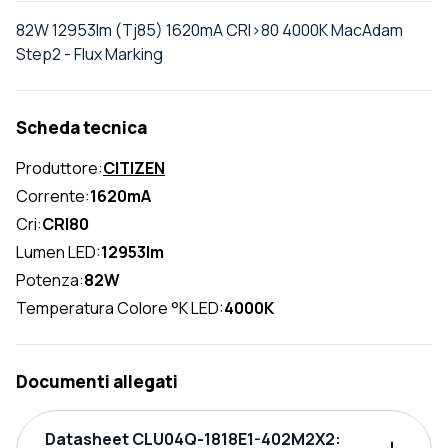
82W 12953lm (Tj85) 1620mA CRI>80 4000K MacAdam
Step2 - Flux Marking
Scheda tecnica
Produttore:
CITIZEN
Corrente:
1620mA
Cri:
CRI80
Lumen LED:
12953lm
Potenza:
82W
Temperatura Colore °K LED:
4000K
Documenti allegati
Datasheet CLU04Q-1818E1-402M2X2: