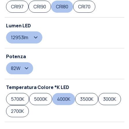
CRI97
CRI90
CRI80
CRI70
Lumen LED
12953lm
Potenza
82W
Temperatura Colore °K LED
5700K
5000K
4000K
3500K
3000K
2700K