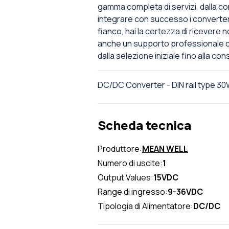
gamma completa di servizi, dalla co
integrare con successo i converter d
fianco, hai la certezza di ricevere n
anche un supporto professionale 
dalla selezione iniziale fino alla co
DC/DC Converter - DIN rail type 3
Scheda tecnica
Produttore:
MEAN WELL
Numero di uscite:
1
Output Values:
15VDC
Range di ingresso:
9-36VDC
Tipologia di Alimentatore:
DC/DC