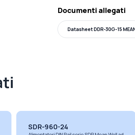
Documenti allegati
Datasheet DDR-30G-15 MEAN
ti
SDR-960-24
Alimentatori DIN Rail serie SDR Mean Well ad