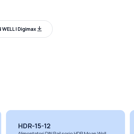
 WELL | Digimax
HDR-15-12
Alimentatori DIN Rail serie HDR Mean Well