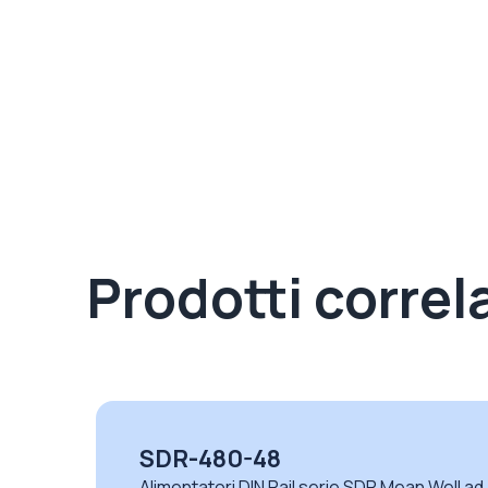
Prodotti correla
SDR-480-48
ll ad
Alimentatori DIN Rail serie SDR Mean Well ad