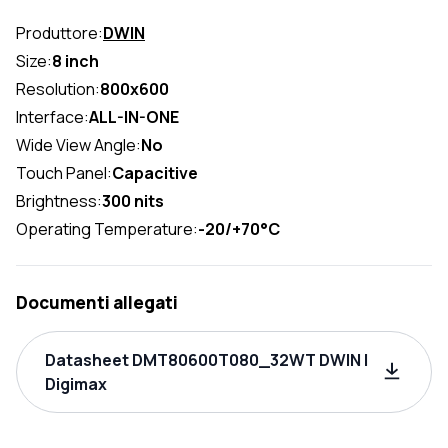
Produttore:
DWIN
Size:
8 inch
Resolution:
800x600
Interface:
ALL-IN-ONE
Wide View Angle:
No
Touch Panel:
Capacitive
Brightness:
300 nits
Operating Temperature:
-20/+70°C
Documenti allegati
Datasheet DMT80600T080_32WT DWIN |
Digimax