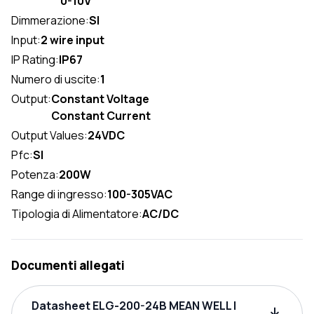
0-10V
Dimmerazione:
SI
Input:
2 wire input
IP Rating:
IP67
Numero di uscite:
1
Output:
Constant Voltage
Constant Current
Output Values:
24VDC
Pfc:
SI
Potenza:
200W
Range di ingresso:
100-305VAC
Tipologia di Alimentatore:
AC/DC
Documenti allegati
Datasheet ELG-200-24B MEAN WELL |