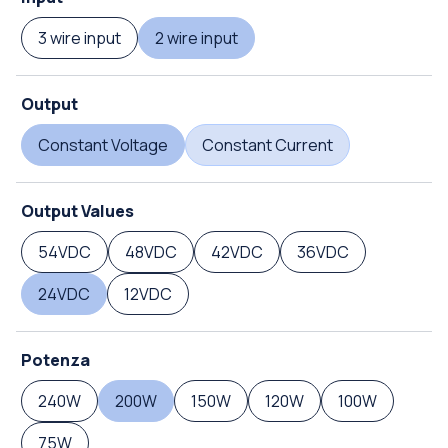
3 wire input
2 wire input
Output
Constant Voltage
Constant Current
Output Values
54VDC
48VDC
42VDC
36VDC
24VDC
12VDC
Potenza
240W
200W
150W
120W
100W
75W