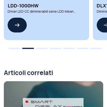
LDD-1000HW
DLX
Driver LED CC dimmerabili serie LDD Mean
Dimmer
Well versatili
ambien
Articoli correlati