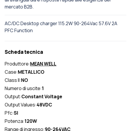
mercato B2B.
AC/DC Desktop charger 115.2W 90-264Vac 57.6V 2A
PFC Function
Scheda tecnica
Produttore:
MEAN WELL
Case:
METALLICO
Class II:
NO
Numero di uscite:
1
Output:
Constant Voltage
Output Values:
48VDC
Pfc:
SI
Potenza:
120W
Range di ingresso:
90-264VAC