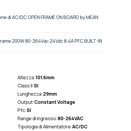
ezione di AC/DC OPEN FRAME ON BOARD by MEAN
Frame 200W 80-264Vac 24Vdc 8,4A PFC BUILT-IN
Altezza:
101.6mm
Class II:
SI
Lunghezza:
29mm
Output:
Constant Voltage
Pfc:
SI
Range di ingresso:
80-264VAC
Tipologia di Alimentatore:
AC/DC