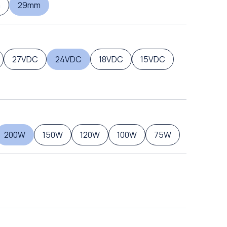
m
29mm
27VDC
24VDC
18VDC
15VDC
200W
150W
120W
100W
75W