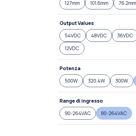
127mm
101.6mm
76.2m
Output Values
54VDC
48VDC
36VDC
12VDC
Potenza
500W
320.4W
300W
Range di ingresso
90-264VAC
80-264VAC