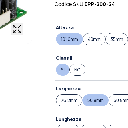
Codice SKU:
EPP-200-24
Altezza
101.6mm
40mm
35mm
Class II
SI
NO
Larghezza
76.2mm
50.8mm
50,8m
Lunghezza