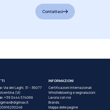
Contattaci
TTI
INFORMAZIONI
o:
Via dei Laghi, 31 - 36077
Certificazioni Internazionali
 Vicentina (VI)
Whistleblowing e segnalazioni
o:
+39 0444 574066
Lavora con noi
igimax@digimax.it
Brands
T00916230246
Mappa delle pagine