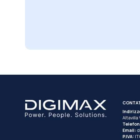
CONTA
Indirizz
Altavilla
Telefon
Email:
d
P.IVA:
I