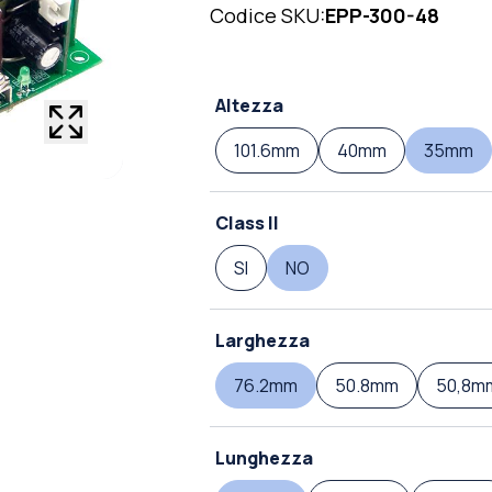
Codice SKU:
EPP-300-48
Altezza
101.6mm
40mm
35mm
Class II
SI
NO
Larghezza
76.2mm
50.8mm
50,8m
Lunghezza