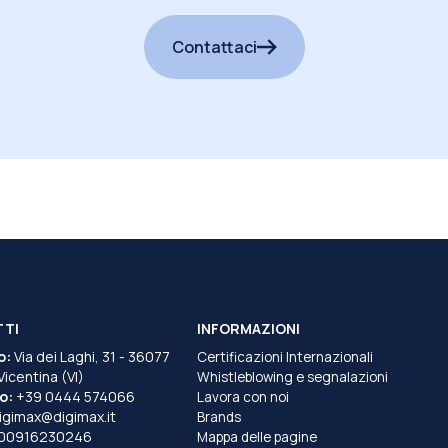
Contattaci
TTI
INFORMAZIONI
o:
Via dei Laghi, 31 - 36077
Certificazioni Internazionali
 Vicentina (VI)
Whistleblowing e segnalazioni
o:
+39 0444 574066
Lavora con noi
igimax@digimax.it
Brands
T00916230246
Mappa delle pagine