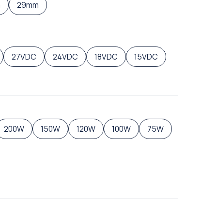
m
29mm
27VDC
24VDC
18VDC
15VDC
200W
150W
120W
100W
75W