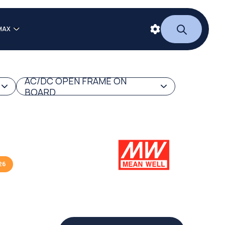
MAX
AC/DC OPEN FRAME ON
BOARD
26