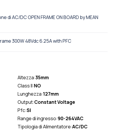
ezione di AC/DC OPEN FRAME ON BOARD by MEAN
Frame 300W 48Vdc 6.25A with PFC
Altezza:
35mm
Class II:
NO
Lunghezza:
127mm
Output:
Constant Voltage
Pfc:
SI
Range di ingresso:
90-264VAC
Tipologia di Alimentatore:
AC/DC