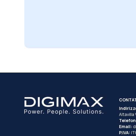
CONTA
Indirizz
Altavilla
Telefon
Email:
d
P.IVA:
I