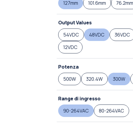
127mm
101.6mm
76.2m
Output Values
54VDC
48VDC
36VDC
12VDC
Potenza
500W
320.4W
300W
Range di ingresso
90-264VAC
80-264VAC