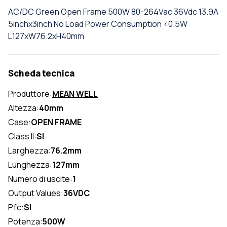
AC/DC Green Open Frame 500W 80-264Vac 36Vdc 13.9A
5inchx3inch No Load Power Consumption <0.5W
L127xW76.2xH40mm
Scheda tecnica
Produttore:
MEAN WELL
Altezza:
40mm
Case:
OPEN FRAME
Class II:
SI
Larghezza:
76.2mm
Lunghezza:
127mm
Numero di uscite:
1
Output Values:
36VDC
Pfc:
SI
Potenza:
500W