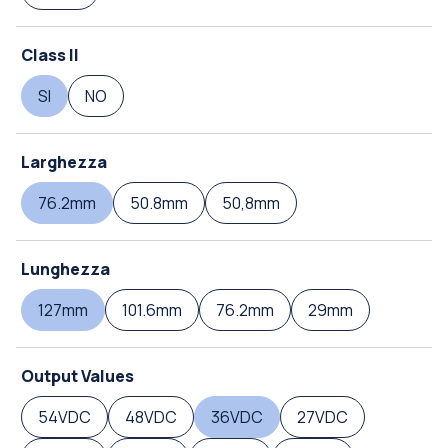
Class II
SI
NO
Larghezza
76.2mm
50.8mm
50,8mm
Lunghezza
127mm
101.6mm
76.2mm
29mm
Output Values
54VDC
48VDC
36VDC
27VDC