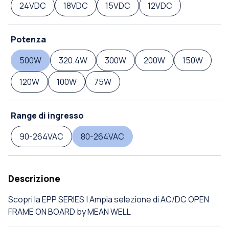
24VDC
18VDC
15VDC
12VDC
Potenza
500W
320.4W
300W
200W
150W
120W
100W
75W
Range di ingresso
90-264VAC
80-264VAC
Descrizione
Scopri la EPP SERIES | Ampia selezione di AC/DC OPEN
FRAME ON BOARD by MEAN WELL