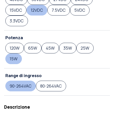
15VDC
12VDC
7.5VDC
5VDC
3.3VDC
Potenza
120W
65W
45W
35W
25W
15W
Range di ingresso
90-264VAC
80-264VAC
Descrizione