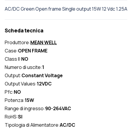
AC/DC Green Open frame Single output 15W 12 Vdc 1.25A
Scheda tecnica
Produttore:
MEAN WELL
Case:
OPEN FRAME
Class II:
NO
Numero di uscite:
1
Output:
Constant Voltage
Output Values:
12VDC
Pfc:
NO
Potenza:
15W
Range di ingresso:
90-264VAC
RoHS:
SI
Tipologia di Alimentatore:
AC/DC