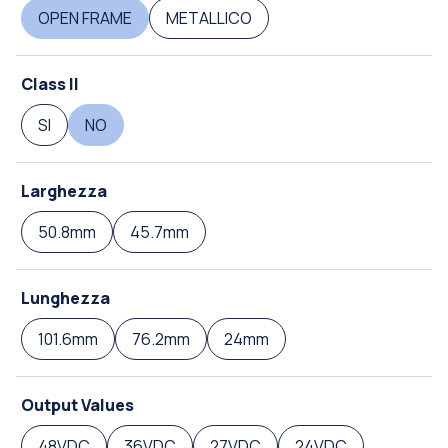
OPEN FRAME
METALLICO
Class II
SI
NO
Larghezza
50.8mm
45.7mm
Lunghezza
101.6mm
76.2mm
24mm
Output Values
48VDC
36VDC
27VDC
24VDC