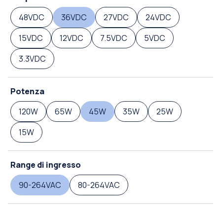
48VDC
36VDC
27VDC
24VDC
15VDC
12VDC
7.5VDC
5VDC
3.3VDC
Potenza
120W
65W
45W
35W
25W
15W
Range di ingresso
90-264VAC
80-264VAC