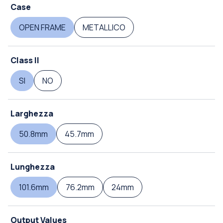
Case
OPEN FRAME
METALLICO
Class II
SI
NO
Larghezza
50.8mm
45.7mm
Lunghezza
101.6mm
76.2mm
24mm
Output Values