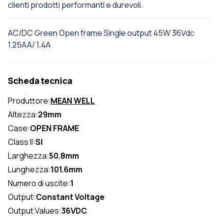
clienti prodotti performanti e durevoli.
AC/DC Green Open frame Single output 45W 36Vdc
1.25AA/ 1.4A
Scheda tecnica
Produttore:
MEAN WELL
Altezza:
29mm
Case:
OPEN FRAME
Class II:
SI
Larghezza:
50.8mm
Lunghezza:
101.6mm
Numero di uscite:
1
Output:
Constant Voltage
Output Values:
36VDC