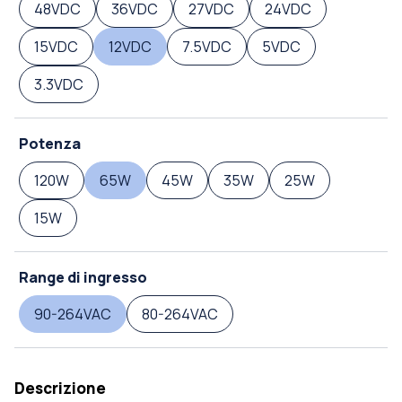
48VDC
36VDC
27VDC
24VDC
15VDC
12VDC
7.5VDC
5VDC
3.3VDC
Potenza
120W
65W
45W
35W
25W
15W
Range di ingresso
90-264VAC
80-264VAC
Descrizione