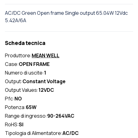
AC/DC Green Open frame Single output 65.04W 12Vdc
5.42A/6A
Scheda tecnica
Produttore:
MEAN WELL
Case:
OPEN FRAME
Numero di uscite:
1
Output:
Constant Voltage
Output Values:
12VDC
Pfc:
NO
Potenza:
65W
Range di ingresso:
90-264VAC
RoHS:
SI
Tipologia di Alimentatore:
AC/DC