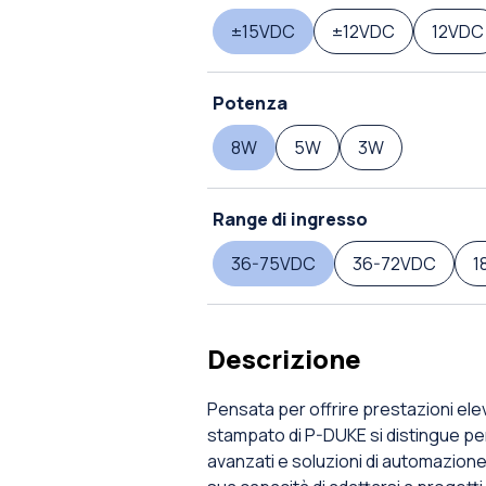
±15VDC
±12VDC
12VDC
Potenza
8W
5W
3W
Range di ingresso
36-75VDC
36-72VDC
1
Descrizione
Pensata per offrire prestazioni elev
stampato di P-DUKE si distingue per
avanzati e soluzioni di automazione. 