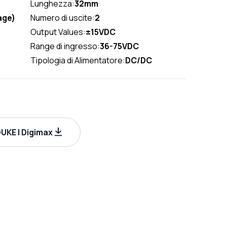
Lunghezza:
32mm
age)
Numero di uscite:
2
Output Values:
±15VDC
Range di ingresso:
36-75VDC
Tipologia di Alimentatore:
DC/DC
UKE | Digimax