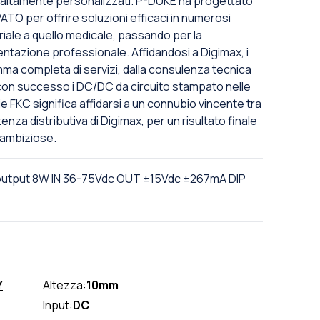
ti altamente personalizzati. P-DUKE ha progettato
 per offrire soluzioni efficaci in numerosi
triale a quello medicale, passando per la
entazione professionale. Affidandosi a Digimax, i
ma completa di servizi, dalla consulenza tecnica
e con successo i DC/DC da circuito stampato nelle
rie FKC significa affidarsi a un connubio vincente tra
nza distributiva di Digimax, per un risultato finale
 ambiziose.
output 8W IN 36-75Vdc OUT ±15Vdc ±267mA DIP
Y
Altezza:
10mm
Input:
DC