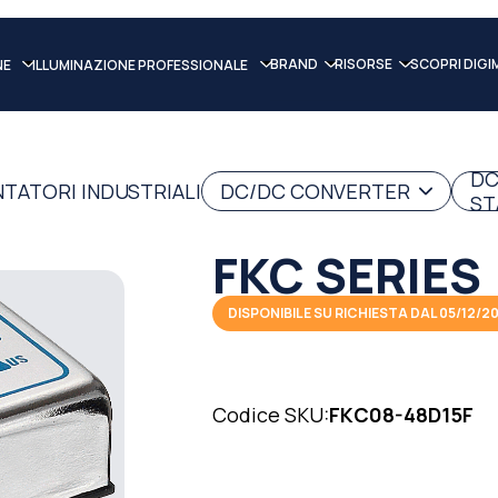
BRAND
RISORSE
SCOPRI DIGI
NE
ILLUMINAZIONE PROFESSIONALE
DC
NTATORI INDUSTRIALI
DC/DC CONVERTER
ST
FKC SERIES
DISPONIBILE SU RICHIESTA DAL 05/12/2
Codice SKU:
FKC08-48D15F