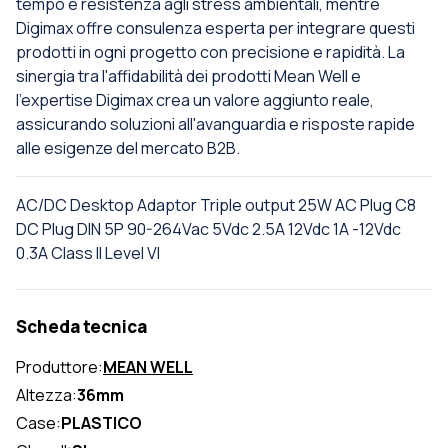
tempo e resistenza agli stress ambientali, mentre
Digimax offre consulenza esperta per integrare questi
prodotti in ogni progetto con precisione e rapidità. La
sinergia tra l'affidabilità dei prodotti Mean Well e
l'expertise Digimax crea un valore aggiunto reale,
assicurando soluzioni all'avanguardia e risposte rapide
alle esigenze del mercato B2B.
AC/DC Desktop Adaptor Triple output 25W AC Plug C8
DC Plug DIN 5P 90-264Vac 5Vdc 2.5A 12Vdc 1A -12Vdc
0.3A Class II Level VI
Scheda tecnica
Produttore:
MEAN WELL
Altezza:
36mm
Case:
PLASTICO