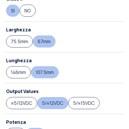
SI
NO
Larghezza
75.5mm
67mm
Lunghezza
146mm
107.5mm
Output Values
±5/12VDC
5/±12VDC
5/±15VDC
Potenza