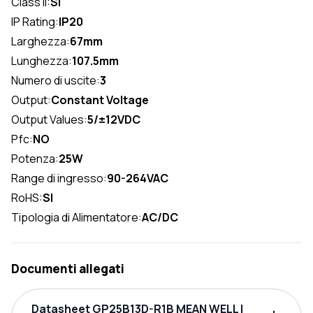
Class II:
SI
IP Rating:
IP20
Larghezza:
67mm
Lunghezza:
107.5mm
Numero di uscite:
3
Output:
Constant Voltage
Output Values:
5/±12VDC
Pfc:
NO
Potenza:
25W
Range di ingresso:
90-264VAC
RoHS:
SI
Tipologia di Alimentatore:
AC/DC
Documenti allegati
Datasheet GP25B13D-R1B MEAN WELL |