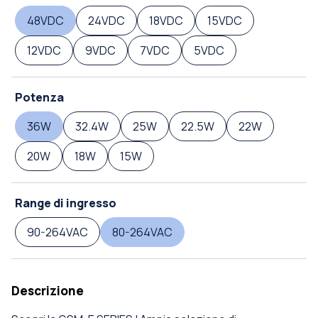
48VDC
24VDC
18VDC
15VDC
12VDC
9VDC
7VDC
5VDC
Potenza
36W
32.4W
25W
22.5W
22W
20W
18W
15W
Range di ingresso
90-264VAC
80-264VAC
Descrizione