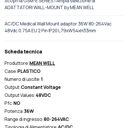
Scopri la GSM-E SERIES | Ampia selezione di
ADATTATORI WALL-MOUNT by MEAN WELL
AC/DC Medical Wall Mount adaptor 36W 80-264Vac
48Vdc 0.75A EU 2 Pin IP20 L79xW54xH33mm
Scheda tecnica
Produttore:
MEAN WELL
Case:
PLASTICO
Numero di uscite:
1
Output:
Constant Voltage
Output Values:
48VDC
Pfc:
NO
Potenza:
36W
Range di ingresso:
80-264VAC
Tipologia di Alimentatore:
AC/DC