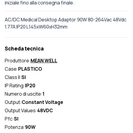
iniziale fino alla consegna finale.
AC/DC Medical Desktop Adaptor 90W 80-264Vac 48Vdc
1.77A IP20 L145xW60xH32mm
Scheda tecnica
Produttore:
MEAN WELL
Case:
PLASTICO
Class II:
SI
IP Rating:
IP20
Numero di uscite:
1
Output:
Constant Voltage
Output Values:
48VDC
Pfc:
SI
Potenza:
90W