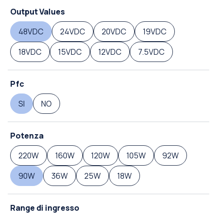
Output Values
48VDC
24VDC
20VDC
19VDC
18VDC
15VDC
12VDC
7.5VDC
Pfc
SI
NO
Potenza
220W
160W
120W
105W
92W
90W
36W
25W
18W
Range di ingresso