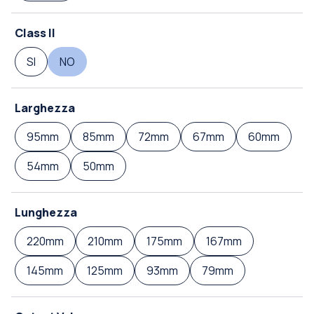
Class II
SI
NO
Larghezza
95mm
85mm
72mm
67mm
60mm
54mm
50mm
Lunghezza
220mm
210mm
175mm
167mm
145mm
125mm
93mm
79mm