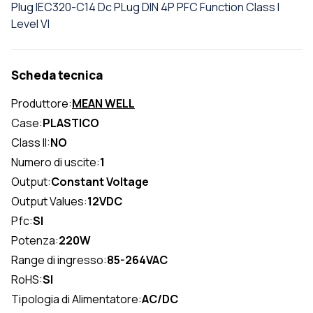
Plug IEC320-C14 Dc PLug DIN 4P PFC Function Class I
Level VI
Scheda tecnica
Produttore:
MEAN WELL
Case:
PLASTICO
Class II:
NO
Numero di uscite:
1
Output:
Constant Voltage
Output Values:
12VDC
Pfc:
SI
Potenza:
220W
Range di ingresso:
85-264VAC
RoHS:
SI
Tipologia di Alimentatore:
AC/DC