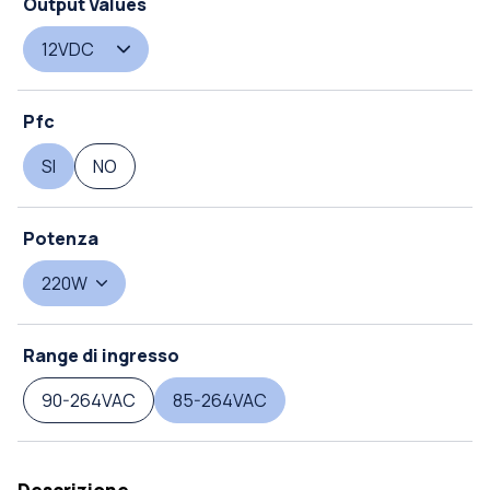
Output Values
12VDC
Pfc
SI
NO
Potenza
220W
Range di ingresso
90-264VAC
85-264VAC