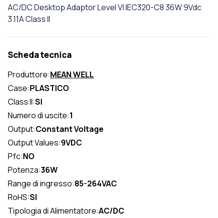
AC/DC Desktop Adaptor Level VI IEC320-C8 36W 9Vdc
3.11A Class II
Scheda tecnica
Produttore:
MEAN WELL
Case:
PLASTICO
Class II:
SI
Numero di uscite:
1
Output:
Constant Voltage
Output Values:
9VDC
Pfc:
NO
Potenza:
36W
Range di ingresso:
85-264VAC
RoHS:
SI
Tipologia di Alimentatore:
AC/DC