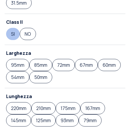
31.5mm
Class II
SI
NO
Larghezza
95mm
85mm
72mm
67mm
60mm
54mm
50mm
Lunghezza
220mm
210mm
175mm
167mm
145mm
125mm
93mm
79mm