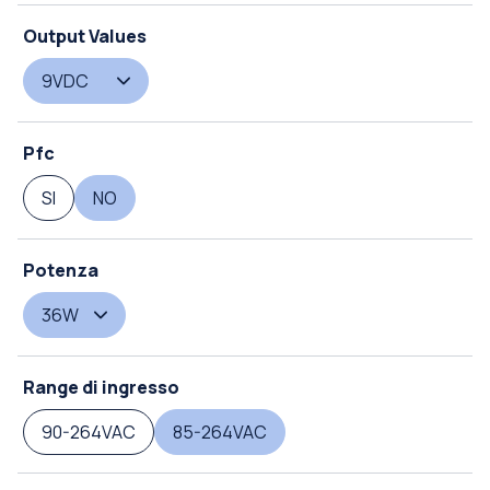
Output Values
9VDC
Pfc
SI
NO
Potenza
36W
Range di ingresso
90-264VAC
85-264VAC