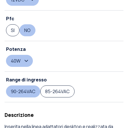
Pfc
SI
NO
Potenza
40W
Range di ingresso
90-264VAC
85-264VAC
Descrizione
Inserita nella linea adattatori desktop e realizzata da