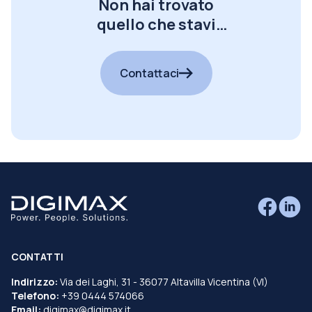
Non hai trovato
quello che stavi
cercando?
Contattaci
CONTATTI
Indirizzo:
Via dei Laghi, 31 - 36077 Altavilla Vicentina (VI)
Telefono:
+39 0444 574066
Email:
digimax@digimax.it