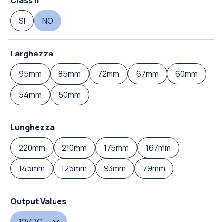
Class II
SI
NO
Larghezza
95mm
85mm
72mm
67mm
60mm
54mm
50mm
Lunghezza
220mm
210mm
175mm
167mm
145mm
125mm
93mm
79mm
Output Values
12VDC