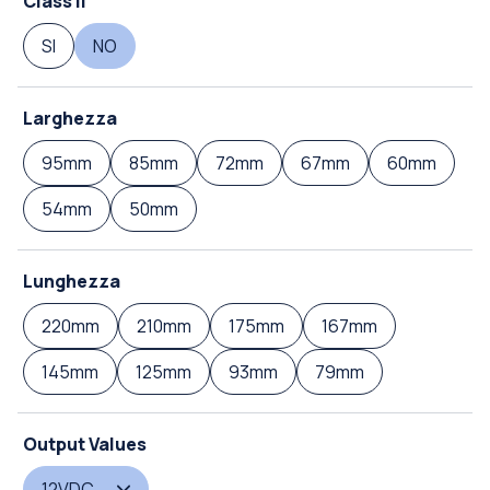
Class II
SI
NO
Larghezza
95mm
85mm
72mm
67mm
60mm
54mm
50mm
Lunghezza
220mm
210mm
175mm
167mm
145mm
125mm
93mm
79mm
Output Values
12VDC