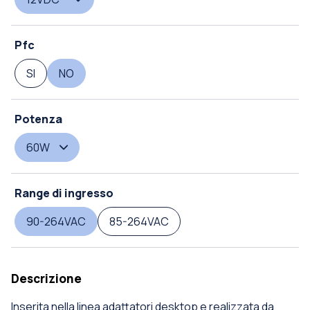
Pfc
SI
NO
Potenza
60W
Range di ingresso
90-264VAC
85-264VAC
Descrizione
Inserita nella linea adattatori desktop e realizzata da