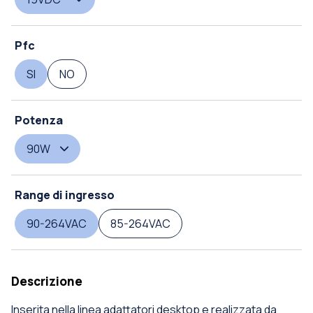
Pfc
SI
NO
Potenza
90W
Range di ingresso
90-264VAC
85-264VAC
Descrizione
Inserita nella linea adattatori desktop e realizzata da