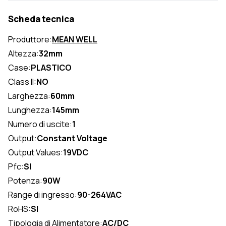
Scheda tecnica
Produttore:
MEAN WELL
Altezza:
32mm
Case:
PLASTICO
Class II:
NO
Larghezza:
60mm
Lunghezza:
145mm
Numero di uscite:
1
Output:
Constant Voltage
Output Values:
19VDC
Pfc:
SI
Potenza:
90W
Range di ingresso:
90-264VAC
RoHS:
SI
Tipologia di Alimentatore:
AC/DC