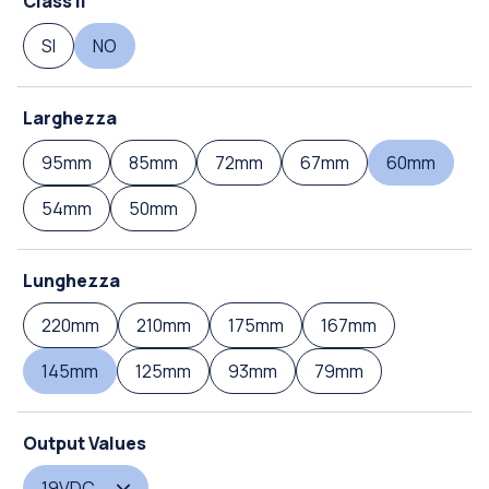
Class II
SI
NO
Larghezza
95mm
85mm
72mm
67mm
60mm
54mm
50mm
Lunghezza
220mm
210mm
175mm
167mm
145mm
125mm
93mm
79mm
Output Values
19VDC