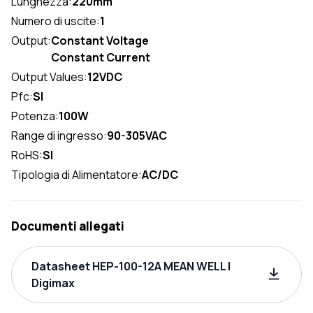
Lunghezza:
220mm
Numero di uscite:
1
Output:
Constant Voltage
Constant Current
Output Values:
12VDC
Pfc:
SI
Potenza:
100W
Range di ingresso:
90-305VAC
RoHS:
SI
Tipologia di Alimentatore:
AC/DC
Documenti allegati
Datasheet HEP-100-12A MEAN WELL |
Digimax