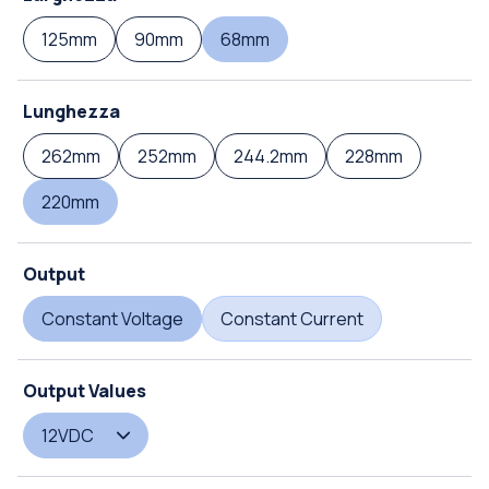
125mm
90mm
68mm
Lunghezza
262mm
252mm
244.2mm
228mm
220mm
Output
Constant Voltage
Constant Current
Output Values
12VDC