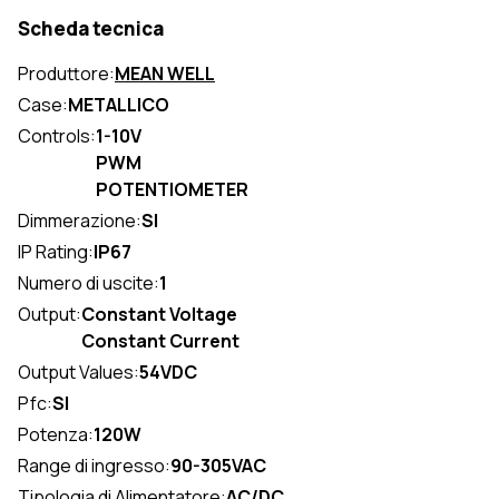
Scheda tecnica
Produttore:
MEAN WELL
Case:
METALLICO
Controls:
1-10V
PWM
POTENTIOMETER
Dimmerazione:
SI
IP Rating:
IP67
Numero di uscite:
1
Output:
Constant Voltage
Constant Current
Output Values:
54VDC
Pfc:
SI
Potenza:
120W
Range di ingresso:
90-305VAC
Tipologia di Alimentatore:
AC/DC