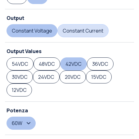
Output
Constant Voltage
Constant Current
Output Values
54VDC
48VDC
42VDC
36VDC
30VDC
24VDC
20VDC
15VDC
12VDC
Potenza
60W