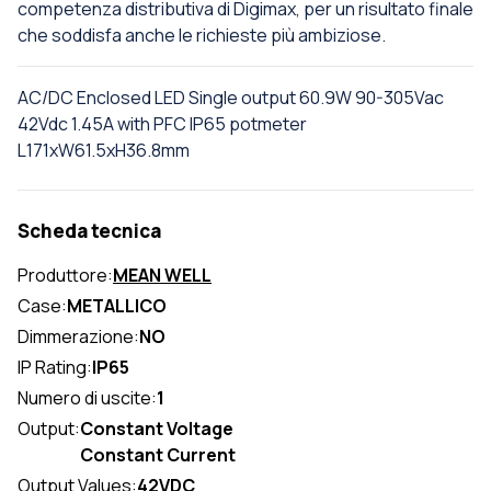
competenza distributiva di Digimax, per un risultato finale
che soddisfa anche le richieste più ambiziose.
AC/DC Enclosed LED Single output 60.9W 90-305Vac
42Vdc 1.45A with PFC IP65 potmeter
L171xW61.5xH36.8mm
Scheda tecnica
Produttore:
MEAN WELL
Case:
METALLICO
Dimmerazione:
NO
IP Rating:
IP65
Numero di uscite:
1
Output:
Constant Voltage
Constant Current
Output Values:
42VDC