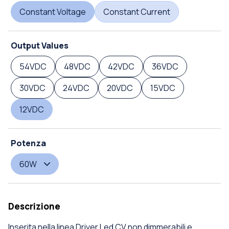
Constant Voltage
Constant Current
Output Values
54VDC
48VDC
42VDC
36VDC
30VDC
24VDC
20VDC
15VDC
12VDC
Potenza
60W
Descrizione
Inserita nella linea Driver Led CV non dimmerabili e