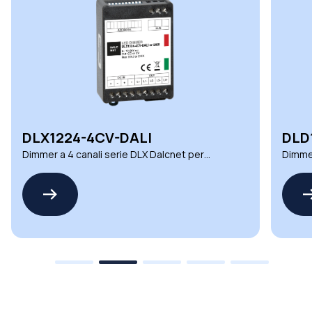
DLX1224-4CV-DALI
DLD
Dimmer a 4 canali serie DLX Dalcnet per
Dimmer
ambienti esigenti
automa