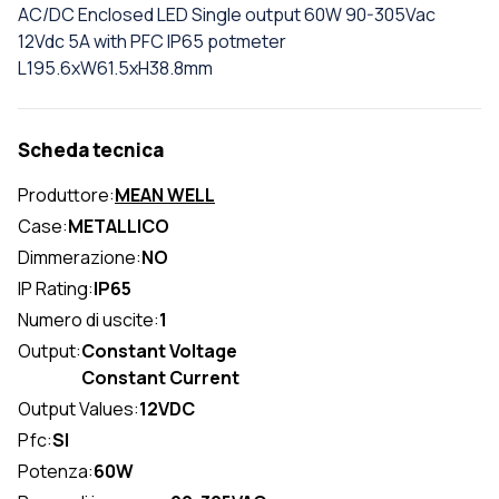
AC/DC Enclosed LED Single output 60W 90-305Vac
12Vdc 5A with PFC IP65 potmeter
L195.6xW61.5xH38.8mm
Scheda tecnica
Produttore:
MEAN WELL
Case:
METALLICO
Dimmerazione:
NO
IP Rating:
IP65
Numero di uscite:
1
Output:
Constant Voltage
Constant Current
Output Values:
12VDC
Pfc:
SI
Potenza:
60W