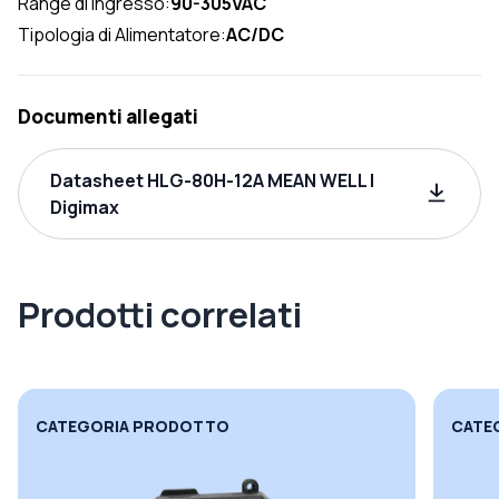
Range di ingresso:
90-305VAC
Tipologia di Alimentatore:
AC/DC
Documenti allegati
Datasheet HLG-80H-12A MEAN WELL |
Digimax
Prodotti correlati
CATEGORIA PRODOTTO
CATE