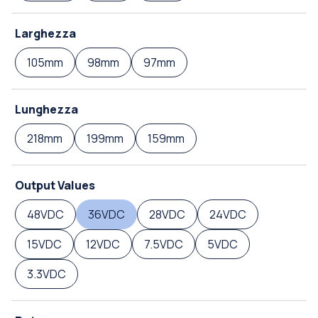
Larghezza
105mm
98mm
97mm
Lunghezza
218mm
199mm
159mm
Output Values
48VDC
36VDC
28VDC
24VDC
15VDC
12VDC
7.5VDC
5VDC
3.3VDC