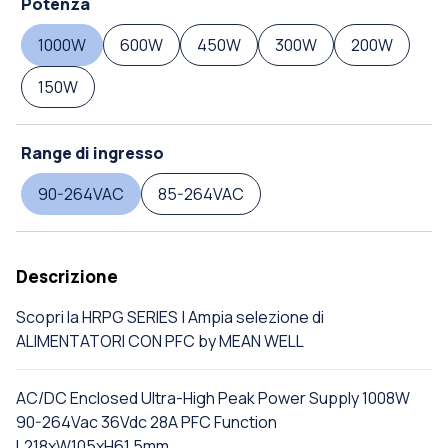
Potenza
1000W
600W
450W
300W
200W
150W
Range di ingresso
90-264VAC
85-264VAC
Descrizione
Scopri la HRPG SERIES | Ampia selezione di
ALIMENTATORI CON PFC by MEAN WELL
AC/DC Enclosed Ultra-High Peak Power Supply 1008W
90-264Vac 36Vdc 28A PFC Function
L218xW105xH61.5mm