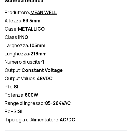
Scheda tecnica
Produttore:
MEAN WELL
Altezza:
63.5mm
Case:
METALLICO
Class II:
NO
Larghezza:
105mm
Lunghezza:
218mm
Numero di uscite:
1
Output:
Constant Voltage
Output Values:
48VDC
Pfc:
SI
Potenza:
600W
Range di ingresso:
85-264VAC
RoHS:
SI
Tipologia di Alimentatore:
AC/DC