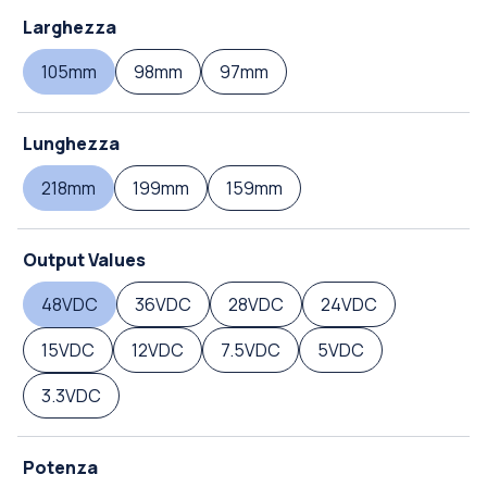
Larghezza
105mm
98mm
97mm
Lunghezza
218mm
199mm
159mm
Output Values
48VDC
36VDC
28VDC
24VDC
15VDC
12VDC
7.5VDC
5VDC
3.3VDC
Potenza