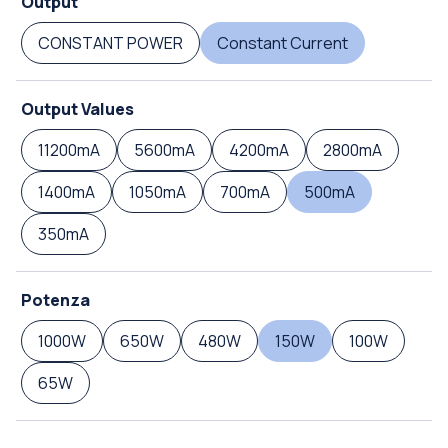
Output
CONSTANT POWER
Constant Current
Output Values
11200mA
5600mA
4200mA
2800mA
1400mA
1050mA
700mA
500mA
350mA
Potenza
1000W
650W
480W
150W
100W
65W