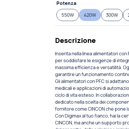
Potenza
550W
420W
300W
Descrizione
Inserita nella linea alimentatori co
per soddisfare le esigenze di integr
massima efficienza e versatilità. O
garantire un funzionamento continuo 
Gli alimentatori con PFC si adattano 
medicali e applicazioni di automazi
ciclo di vita esteso. In collaborazi
dedicato nella scelta dei component
fornitore come CINCON che pone la q
Con Digimax al tuo fianco, hai la cer
CINCON, ma anche un supporto pro