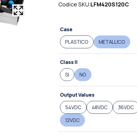
Codice SKU:
LFM420S120C
Case
PLASTICO
METALLICO
Class II
SI
NO
Output Values
54VDC
48VDC
36VDC
12VDC