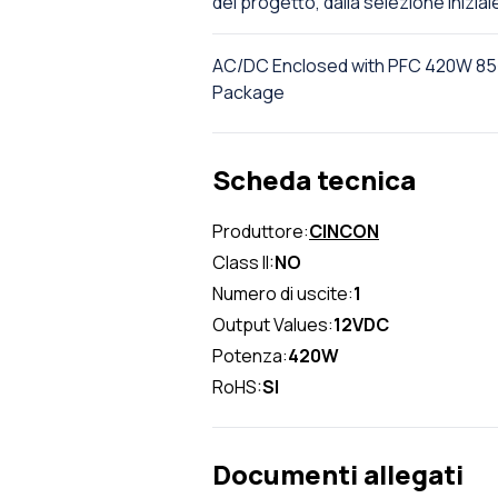
del progetto, dalla selezione inizial
AC/DC Enclosed with PFC 420W 85
Package
Scheda tecnica
Produttore:
CINCON
Class II:
NO
Numero di uscite:
1
Output Values:
12VDC
Potenza:
420W
RoHS:
SI
Documenti allegati