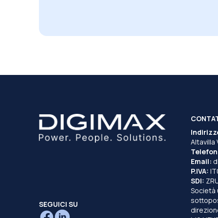
CONTA
Indirizz
Altavilla
Telefon
Email:
d
P.IVA:
I
SDI:
ZR
Società 
sottopost
SEGUICI SU
direzion