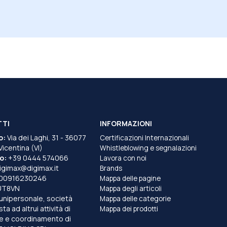
TTI
INFORMAZIONI
o:
Via dei Laghi, 31 - 36077
Certificazioni Internazionali
 Vicentina (VI)
Whistleblowing e segnalazioni
o:
+39 0444 574066
Lavora con noi
igimax@digimax.it
Brands
T00916230246
Mappa delle pagine
UT8VN
Mappa degli articoli
unipersonale, società
Mappa delle categorie
a ad altrui attività di
Mappa dei prodotti
e e coordinamento di