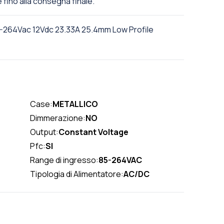
e fino alla consegna finale.
-264Vac 12Vdc 23.33A 25.4mm Low Profile
Case:
METALLICO
Dimmerazione:
NO
Output:
Constant Voltage
Pfc:
SI
Range di ingresso:
85-264VAC
Tipologia di Alimentatore:
AC/DC