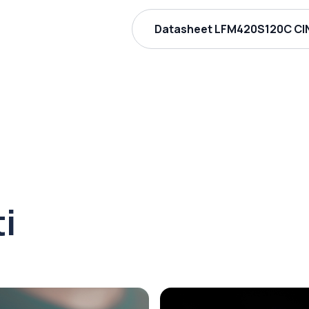
Datasheet LFM420S120C CIN
ti