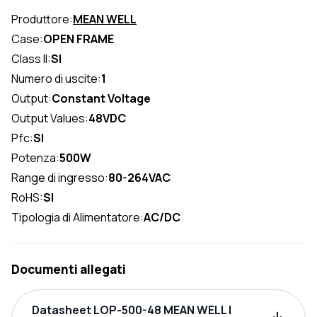
Produttore:
MEAN WELL
Case:
OPEN FRAME
Class II:
SI
Numero di uscite:
1
Output:
Constant Voltage
Output Values:
48VDC
Pfc:
SI
Potenza:
500W
Range di ingresso:
80-264VAC
RoHS:
SI
Tipologia di Alimentatore:
AC/DC
Documenti allegati
Datasheet LOP-500-48 MEAN WELL |