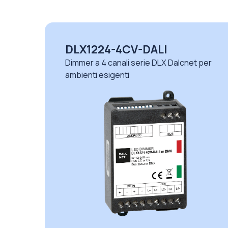
DLD1248-4CV-DMX
 per
Dimmer a 4 canali serie DLD Dalcnet per
automazione illuminazione