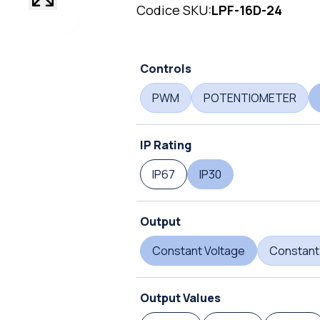
Codice SKU:
LPF-16D-24
Controls
PWM
POTENTIOMETER
IP Rating
IP67
IP30
Output
Constant Voltage
Constant
Output Values