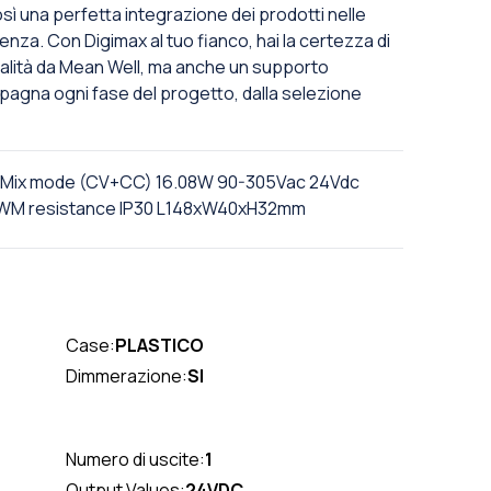
 una perfetta integrazione dei prodotti nelle
cienza. Con Digimax al tuo fianco, hai la certezza di
qualità da Mean Well, ma anche un supporto
agna ogni fase del progetto, dalla selezione
t Mix mode (CV+CC) 16.08W 90-305Vac 24Vdc
 PWM resistance IP30 L148xW40xH32mm
Case:
PLASTICO
Dimmerazione:
SI
Numero di uscite:
1
Output Values:
24VDC