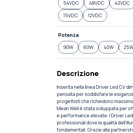
54VDC
48VDC
42VDC
15VDC
12VDC
Potenza
90W
60W
40W
25
Descrizione
Inserita nella linea Driver Led CV di
pensata per soddisfare le esigenze d
progettisti che richiedono massima 
Mean Well è stata sviluppata per of
e performance elevate. I Driver Led
professionali dove la qualità dell'ill
fondamentali. Grazie alla partnershi