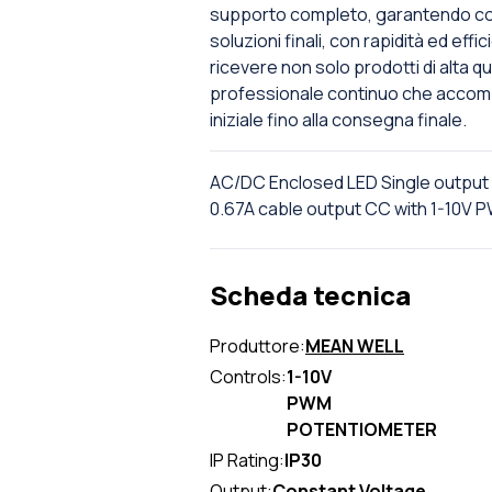
supporto completo, garantendo così
soluzioni finali, con rapidità ed effi
ricevere non solo prodotti di alta 
professionale continuo che accomp
iniziale fino alla consegna finale.
AC/DC Enclosed LED Single outpu
0.67A cable output CC with 1-10V
Scheda tecnica
Produttore:
MEAN WELL
Controls:
1-10V
PWM
POTENTIOMETER
IP Rating:
IP30
Output:
Constant Voltage