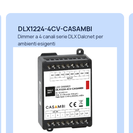
DLM1224-1CV
Dimmer a 1 canale serie DLM Dalcnet per
uso professionale