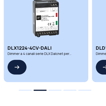
DLX1224-4CV-DALI
DLD
Dimmer a 4 canali serie DLX Dalcnet per
Dimmer
ambienti esigenti
automa