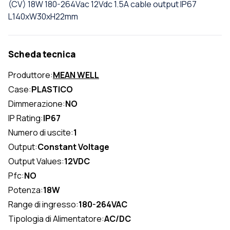
(CV) 18W 180-264Vac 12Vdc 1.5A cable output IP67
L140xW30xH22mm
Scheda tecnica
Produttore:
MEAN WELL
Case:
PLASTICO
Dimmerazione:
NO
IP Rating:
IP67
Numero di uscite:
1
Output:
Constant Voltage
Output Values:
12VDC
Pfc:
NO
Potenza:
18W
Range di ingresso:
180-264VAC
Tipologia di Alimentatore:
AC/DC