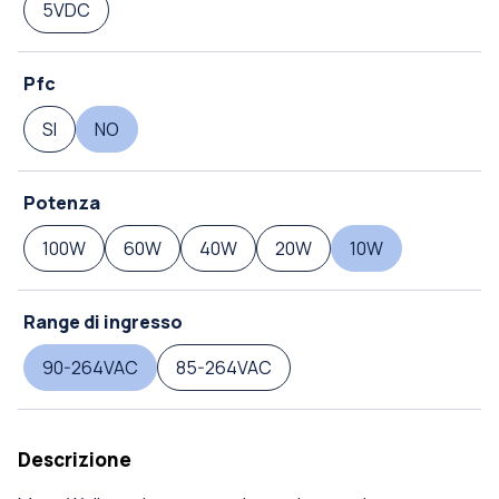
5VDC
Pfc
SI
NO
Potenza
100W
60W
40W
20W
10W
Range di ingresso
90-264VAC
85-264VAC
Descrizione