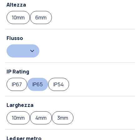
Altezza
10mm
6mm
Flusso
IP Rating
IP67
IP65
IP54
Larghezza
10mm
4mm
3mm
Led per metro