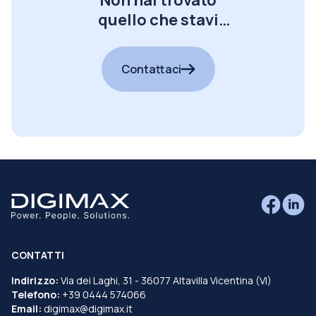
Non hai trovato
quello che stavi
cercando?
Contattaci
CONTATTI
Indirizzo:
Via dei Laghi, 31 - 36077 Altavilla Vicentina (VI)
Telefono:
+39 0444 574066
Email:
digimax@digimax.it