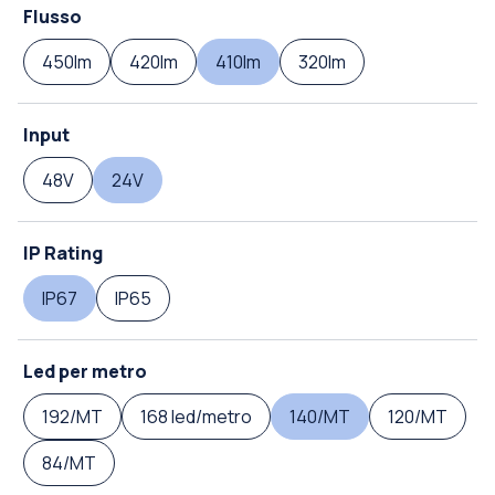
Flusso
450lm
420lm
410lm
320lm
Input
48V
24V
IP Rating
IP67
IP65
Led per metro
192/MT
168 led/metro
140/MT
120/MT
84/MT