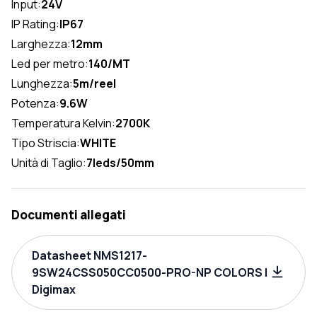
Input:
24V
IP Rating:
IP67
Larghezza:
12mm
Led per metro:
140/MT
Lunghezza:
5m/reel
Potenza:
9.6W
Temperatura Kelvin:
2700K
Tipo Striscia:
WHITE
Unità di Taglio:
7leds/50mm
Documenti allegati
Datasheet NMS1217-
9SW24CSS050CC0500-PRO-NP COLORS |
Digimax