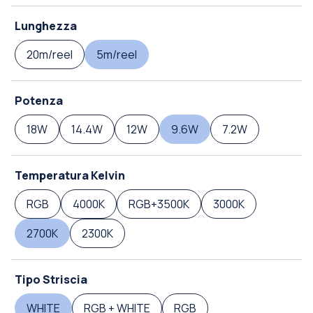
Lunghezza
20m/reel
5m/reel
Potenza
18W
14.4W
12W
9.6W
7.2W
Temperatura Kelvin
RGB
4000K
RGB+3500K
3000K
2700K
2300K
Tipo Striscia
WHITE
RGB + WHITE
RGB