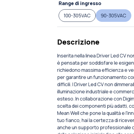
Range di ingresso
100-305VAC
90-305VAC
Descrizione
Inserita nella linea Driver Led CV no
è pensata per soddisfare le esigenz
richiedono massima efficienza e ver
per garantire un funzionamento con
difficili. I Driver Led CV non dimmer
illuminazione industriale e commercia
esteso. In collaborazione con Digim
scelta dei componenti più adatti, c
Mean Well che pone la qualità e l'in
tuo fianco, hai la certezza di riceve
anche un supporto professionale 