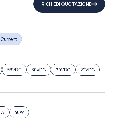
RICHIEDI QUOTAZIONE
 Current
36VDC
30VDC
24VDC
20VDC
0W
40W