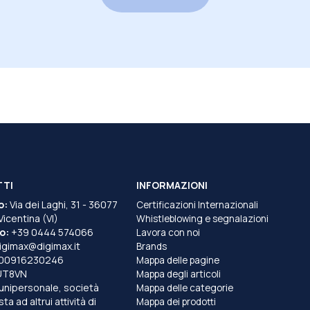
TTI
INFORMAZIONI
o:
Via dei Laghi, 31 - 36077
Certificazioni Internazionali
 Vicentina (VI)
Whistleblowing e segnalazioni
o:
+39 0444 574066
Lavora con noi
igimax@digimax.it
Brands
T00916230246
Mappa delle pagine
UT8VN
Mappa degli articoli
unipersonale, società
Mappa delle categorie
a ad altrui attività di
Mappa dei prodotti