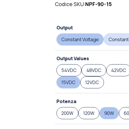
Codice SKU:
NPF-90-15
Output
Constant Voltage
Constant
Output Values
54VDC
48VDC
42VDC
15VDC
12VDC
Potenza
200W
120W
90W
6