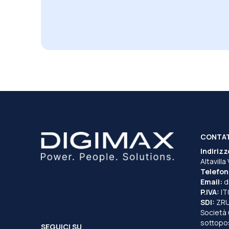
CONTA
Indirizz
Altavilla
Telefon
Email:
d
P.IVA:
I
SDI:
ZR
Società 
sottopost
SEGUICI SU