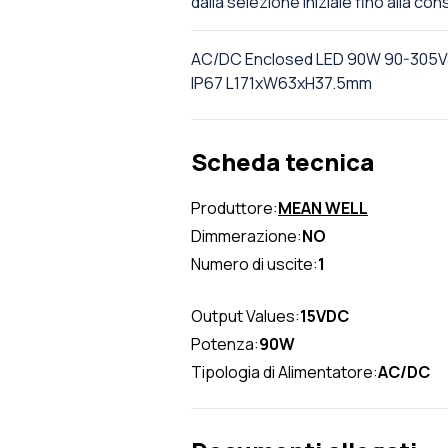
dalla selezione iniziale fino alla co
AC/DC Enclosed LED 90W 90-305Va
IP67 L171xW63xH37.5mm
Scheda tecnica
Produttore:
MEAN WELL
Dimmerazione:
NO
Numero di uscite:
1
Output Values:
15VDC
Potenza:
90W
Tipologia di Alimentatore:
AC/DC