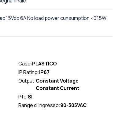
nsegna finale.
c 15Vdc 6A No load power cunsumption <0.15W
Case:
PLASTICO
IP Rating:
IP67
Output:
Constant Voltage
Constant Current
Pfc:
SI
Range di ingresso:
90-305VAC