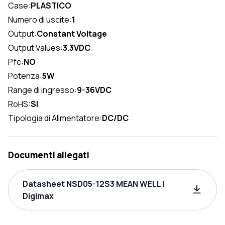
Case:
PLASTICO
Numero di uscite:
1
Output:
Constant Voltage
Output Values:
3.3VDC
Pfc:
NO
Potenza:
5W
Range di ingresso:
9-36VDC
RoHS:
SI
Tipologia di Alimentatore:
DC/DC
Documenti allegati
Datasheet NSD05-12S3 MEAN WELL |
Digimax