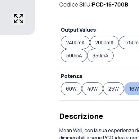
Codice SKU:
PCD-16-700B
Output Values
2400mA
2000mA
1750m
500mA
350mA
Potenza
60W
40W
25W
16W
Descrizione
Mean Well, con la sua esperienza r
dimmerabili la serie PCD, ideale per