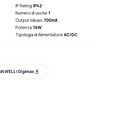
IP Rating:
IP42
Numero di uscite:
1
Output Values:
700mA
Potenza:
16W
Tipologia di Alimentatore:
AC/DC
N WELL | Digimax