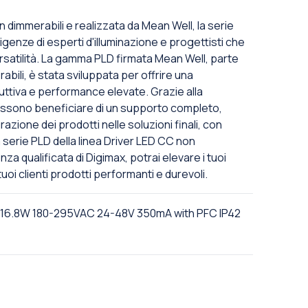
n dimmerabili e realizzata da Mean Well, la serie
genze di esperti d'illuminazione e progettisti che
rsatilità. La gamma PLD firmata Mean Well, parte
abili, è stata sviluppata per offrire una
uttiva e performance elevate. Grazie alla
possono beneficiare di un supporto completo,
zione dei prodotti nelle soluzioni finali, con
a serie PLD della linea Driver LED CC non
za qualificata di Digimax, potrai elevare i tuoi
uoi clienti prodotti performanti e durevoli.
 16.8W 180-295VAC 24-48V 350mA with PFC IP42