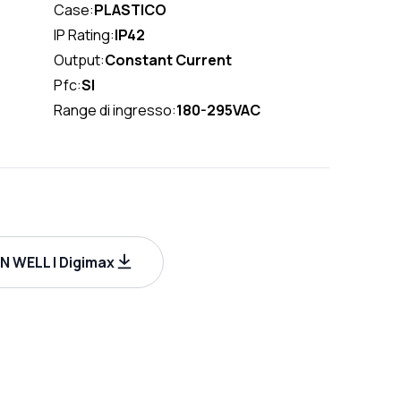
Case:
PLASTICO
IP Rating:
IP42
Output:
Constant Current
Pfc:
SI
Range di ingresso:
180-295VAC
 WELL | Digimax