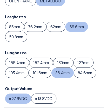
OPEN FRAME
METALLICO
Larghezza
85mm
76.2mm
62mm
59.6mm
50.8mm
Lunghezza
155.4mm
152.4mm
130mm
127mm
103.4mm
101.6mm
86.4mm
84.6mm
Output Values
±27.6VDC
±13.8VDC