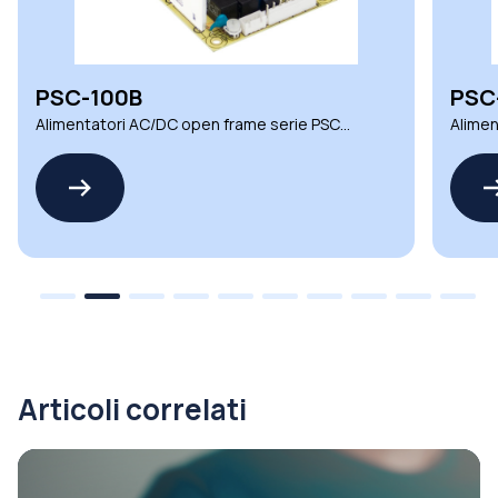
PSC-100B
PSC
Alimentatori AC/DC open frame serie PSC
Alimen
Mean Well
Mean 
Articoli correlati