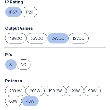
IP Rating
IP67
IP20
Output Values
48VDC
36VDC
24VDC
12VDC
Pfc
SI
NO
Potenza
200.1W
200W
199.2W
120W
90W
60W
40W