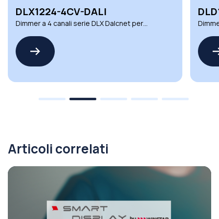
DLX1224-4CV-DALI
DLD
Dimmer a 4 canali serie DLX Dalcnet per
Dimmer
ambienti esigenti
automa
Articoli correlati