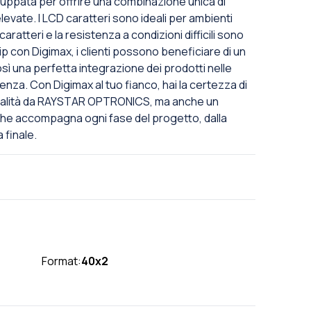
viluppata per offrire una combinazione unica di
evate. I LCD caratteri sono ideali per ambienti
aratteri e la resistenza a condizioni difficili sono
p con Digimax, i clienti possono beneficiare di un
 una perfetta integrazione dei prodotti nelle
cienza. Con Digimax al tuo fianco, hai la certezza di
 qualità da RAYSTAR OPTRONICS, ma anche un
he accompagna ogni fase del progetto, dalla
 finale.
Format:
40x2