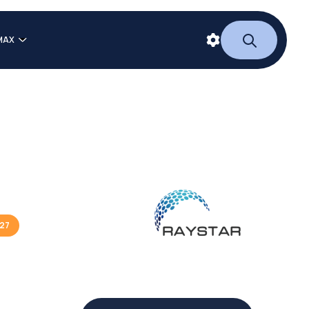
MAX
027