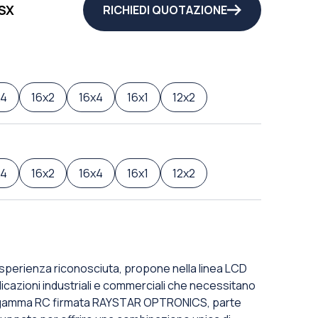
SX
RICHIEDI QUOTAZIONE
x4
16x2
16x4
16x1
12x2
x4
16x2
16x4
16x1
12x2
erienza riconosciuta, propone nella linea LCD
plicazioni industriali e commerciali che necessitano
 La gamma RC firmata RAYSTAR OPTRONICS, parte