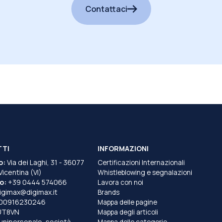
Contattaci
TTI
INFORMAZIONI
o:
Via dei Laghi, 31 - 36077
Certificazioni Internazionali
 Vicentina (VI)
Whistleblowing e segnalazioni
o:
+39 0444 574066
Lavora con noi
igimax@digimax.it
Brands
T00916230246
Mappa delle pagine
UT8VN
Mappa degli articoli
unipersonale, società