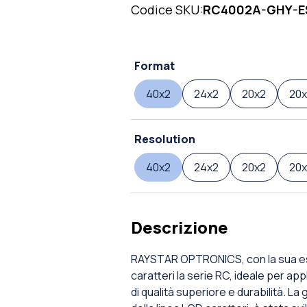
Codice SKU:
RC4002A-GHY-E
Format
40x2
24x2
20x2
20
Resolution
40x2
24x2
20x2
20
Descrizione
RAYSTAR OPTRONICS, con la sua esp
caratteri la serie RC, ideale per ap
di qualità superiore e durabilità.