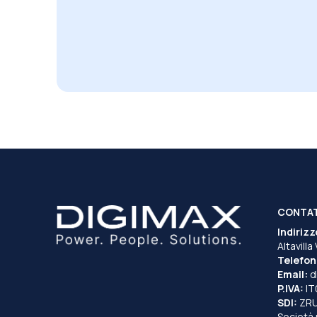
CONTA
Indirizz
Altavilla
Telefon
Email:
d
P.IVA:
I
SDI:
ZR
Società 