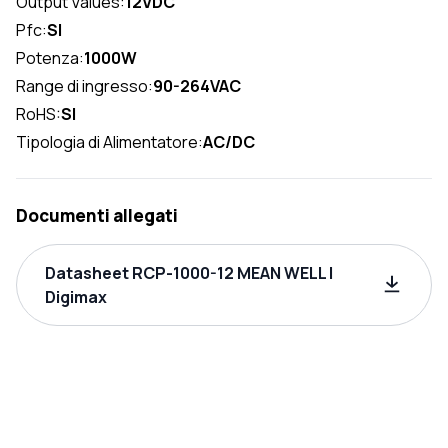
Output Values:
12VDC
Pfc:
SI
Potenza:
1000W
Range di ingresso:
90-264VAC
RoHS:
SI
Tipologia di Alimentatore:
AC/DC
Documenti allegati
Datasheet RCP-1000-12 MEAN WELL |
Digimax