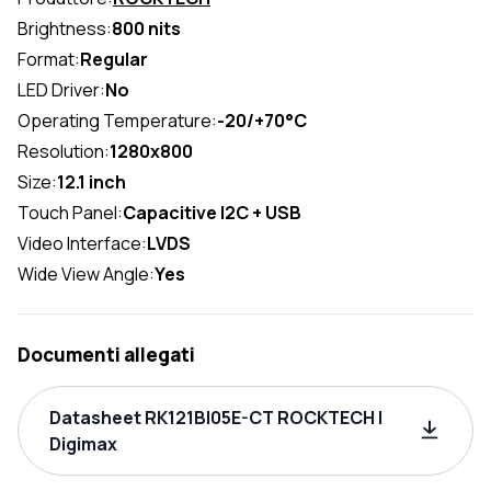
Brightness:
800 nits
Format:
Regular
LED Driver:
No
Operating Temperature:
-20/+70°C
Resolution:
1280x800
Size:
12.1 inch
Touch Panel:
Capacitive I2C + USB
Video Interface:
LVDS
Wide View Angle:
Yes
Documenti allegati
Datasheet RK121BI05E-CT ROCKTECH |
Digimax