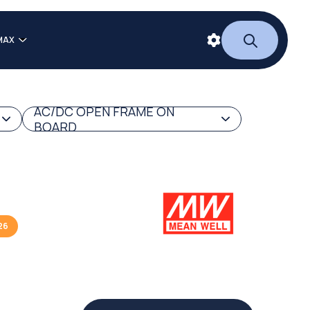
MAX
AC/DC OPEN FRAME ON
BOARD
26