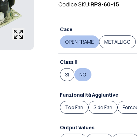
Codice SKU:
RPS-60-15
Case
OPEN FRAME
METALLICO
Class II
SI
NO
Funzionalità Aggiuntive
Top Fan
Side Fan
Forced
Output Values