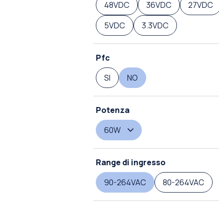
48VDC
36VDC
27VDC
5VDC
3.3VDC
Pfc
SI
NO
Potenza
60W
Range di ingresso
90-264VAC
80-264VAC