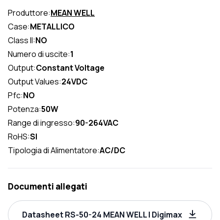
Produttore:
MEAN WELL
Case:
METALLICO
Class II:
NO
Numero di uscite:
1
Output:
Constant Voltage
Output Values:
24VDC
Pfc:
NO
Potenza:
50W
Range di ingresso:
90-264VAC
RoHS:
SI
Tipologia di Alimentatore:
AC/DC
Documenti allegati
Datasheet RS-50-24 MEAN WELL | Digimax