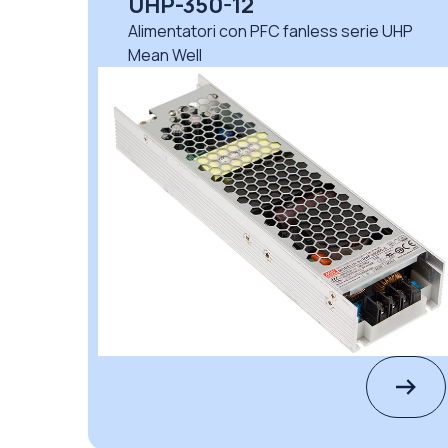
UHP-350-15
UHP
Alimentatori con PFC fanless serie UHP
Mean Well