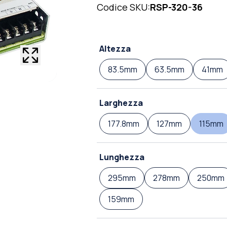
Codice SKU:
RSP-320-36
Altezza
83.5mm
63.5mm
41mm
Larghezza
177.8mm
127mm
115mm
Lunghezza
295mm
278mm
250mm
159mm