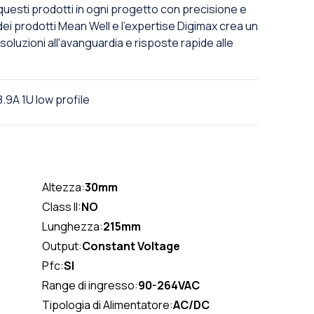
uesti prodotti in ogni progetto con precisione e
tà dei prodotti Mean Well e l'expertise Digimax crea un
oluzioni all'avanguardia e risposte rapide alle
9A 1U low profile
Altezza:
30mm
Class II:
NO
Lunghezza:
215mm
Output:
Constant Voltage
Pfc:
SI
Range di ingresso:
90-264VAC
Tipologia di Alimentatore:
AC/DC