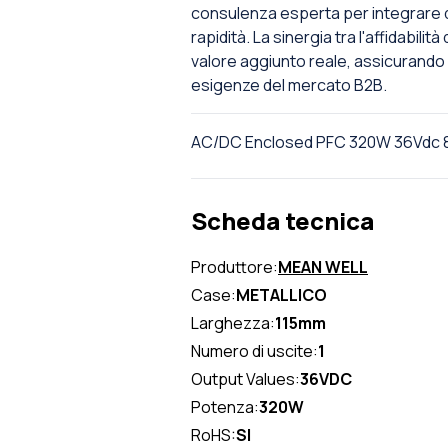
consulenza esperta per integrare q
rapidità. La sinergia tra l'affidabili
valore aggiunto reale, assicurando s
esigenze del mercato B2B.
AC/DC Enclosed PFC 320W 36Vdc 8.
Scheda tecnica
Produttore:
MEAN WELL
Case:
METALLICO
Larghezza:
115mm
Numero di uscite:
1
Output Values:
36VDC
Potenza:
320W
RoHS:
SI