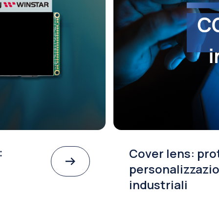
 fiera
Smart Display 
vantaggi e bene