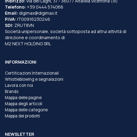
Indirizzo:
Via dei Laghi, 31 - 36077 Altavilla Vicentina (VI)
Telefono:
+39 0444 574066
Email:
digimax@digimax.it
P.IVA:
IT00916230246
SDI:
ZRUT8VN
Società unipersonale, società sottoposta ad altrui attività di
direzione e coordinamento di
M2 NEXT HOLDING SRL
INFORMAZIONI
Certificazioni Internazionali
Whistleblowing e segnalazioni
Lavora con noi
Brands
Mappa delle pagine
Mappa degli articoli
Mappa delle categorie
Mappa dei prodotti
NEWSLETTER