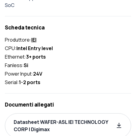
SoC
Scheda tecnica
Produttore:
IEI
CPU:
Intel Entry level
Ethernet:
3+ ports
Fanless:
Si
Power Input:
24V
Serial:
1-2 ports
Documenti allegati
Datasheet WAFER-ASL IEI TECHNOLOGY
CORP | Digimax