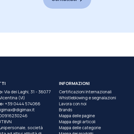
TTI
INFORMAZIONI
o:
Via dei Laghi, 31 - 36077
Certificazioni Internazionali
 Vicentina (VI)
Whistleblowing e segnalazioni
o:
+39 0444 574066
Lavora con noi
igimax@digimax.it
Brands
T00916230246
Mappa delle pagine
UT8VN
Mappa degli articoli
unipersonale, società
Mappa delle categorie
a ad altrui attività di
Mappa dei prodotti