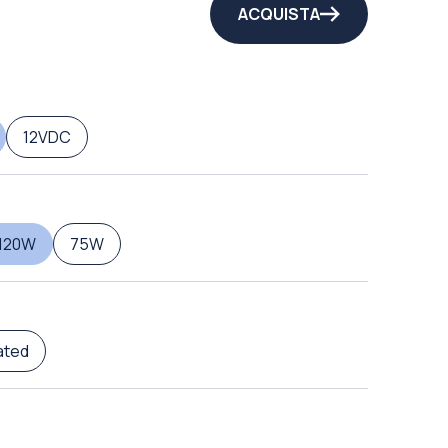
ACQUISTA
12VDC
120W
75W
ated