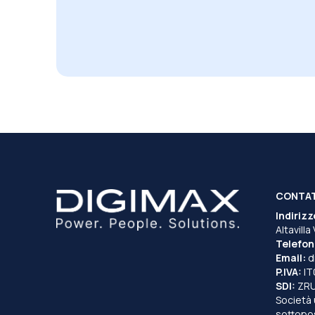
CONTA
Indirizz
Altavilla
Telefon
Email:
d
P.IVA:
I
SDI:
ZR
Società 
sottopost